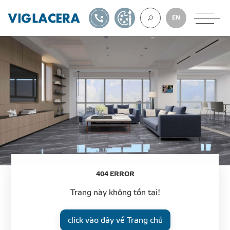
1900561582
TỰ THIẾT KẾ
EN
VỀ CHÚNG TÔ
GẠCH ỐP LÁT
BÊ TÔNG KHÍ
4
0
4
E
R
R
O
R
NGÓI LỢP
Trang này không tồn tại!
XUẤT KHẨU
click vào đây về Trang chủ