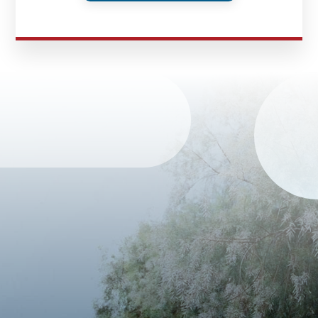
DỰ Á
KÊNH PHÂN PHỐ
THƯ VIỆ
TIN SỰ KIỆN
TIN CHUYÊN MÔN
LIÊN HỆ - TƯ VẤ