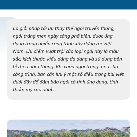
DỰ Á
KÊNH PHÂN PHỐ
Là giải pháp tối ưu thay thế ngói truyền thống,
ngói tráng men ngày càng phổ biến, được ứng
dụng trong nhiều công trình xây dựng tại Việt
THƯ VIỆ
Nam. Ưu điểm vượt trội của loại ngói này là màu
sắc, kích thước, kiểu dáng đa dạng và sử dụng bền
bỉ theo năm tháng. Khi chọn ngói tráng men cho
công trình, bạn cần lưu ý một số điều trong bài viết
dưới đây để đảm bảo ngói có tính ứng dụng, tính
TIN SỰ KIỆN
thẩm mỹ cao nhất.
TIN CHUYÊN MÔN
LIÊN HỆ - TƯ VẤ