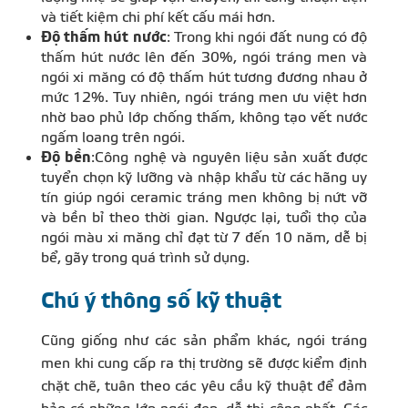
và tiết kiệm chi phí kết cấu mái hơn.
Độ thấm hút nước
: Trong khi ngói đất nung có độ
thấm hút nước lên đến 30%, ngói tráng men và
ngói xi măng có độ thấm hút tương đương nhau ở
mức 12%. Tuy nhiên, ngói tráng men ưu việt hơn
nhờ bao phủ lớp chống thấm, không tạo vết nước
ngấm loang trên ngói.
Độ bền
:Công nghệ và nguyên liệu sản xuất được
tuyển chọn kỹ lưỡng và nhập khẩu từ các hãng uy
tín giúp ngói ceramic tráng men không bị nứt vỡ
và bền bỉ theo thời gian. Ngược lại, tuổi thọ của
ngói màu xi măng chỉ đạt từ 7 đến 10 năm, dễ bị
bể, gãy trong quá trình sử dụng.
Chú ý thông số kỹ thuật
Cũng giống như các sản phẩm khác, ngói tráng
men khi cung cấp ra thị trường sẽ được kiểm định
chặt chẽ, tuân theo các yêu cầu kỹ thuật để đảm