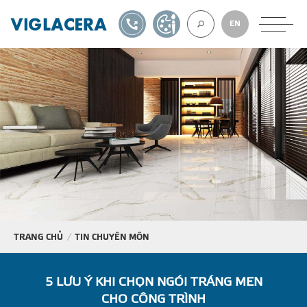
1900561582
TỰ THIẾT KẾ
EN
VỀ CHÚNG TÔ
GẠCH ỐP LÁT
BÊ TÔNG KHÍ
NGÓI LỢP
TRANG CHỦ
TIN CHUYÊN MÔN
XUẤT KHẨU
5 LƯU Ý KHI CHỌN NGÓI TRÁNG MEN
CHO CÔNG TRÌNH