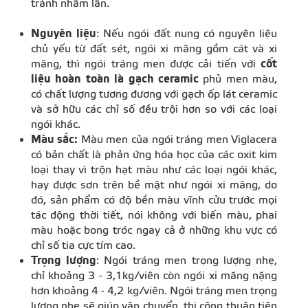
tránh nhầm lẫn.
Nguyên liệu
: Nếu ngói đất nung có nguyên liệu
chủ yếu từ đất sét, ngói xi măng gồm cát và xi
măng, thì ngói tráng men được cải tiến với
cốt
liệu hoàn toàn là gạch ceramic
phủ men màu,
có chất lượng tương đương với gạch ốp lát ceramic
và sở hữu các chỉ số đều trội hơn so với các loại
ngói khác.
Màu sắc:
Màu men của ngói tráng men Viglacera
có bản chất là phản ứng hóa học của các oxit kim
loại thay vì trộn hạt màu như các loại ngói khác,
hay được sơn trên bề mặt như ngói xi măng, do
đó, sản phẩm có độ bền màu vĩnh cửu trước mọi
tác động thời tiết, nói không với biến màu, phai
màu hoặc bong tróc ngay cả ở những khu vực có
chỉ số tia cực tím cao.
Trọng lượng
: Ngói tráng men trọng lượng nhẹ,
chỉ khoảng 3 - 3,1kg/viên còn ngói xi măng nặng
hơn khoảng 4 - 4,2 kg/viên. Ngói tráng men trọng
lượng nhẹ sẽ giúp vận chuyển, thi công thuận tiện