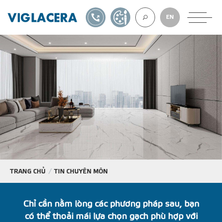
1900561582
TỰ THIẾT KẾ
EN
VỀ CHÚNG TÔ
GẠCH ỐP LÁT
BÊ TÔNG KHÍ
NGÓI LỢP
TRANG CHỦ
TIN CHUYÊN MÔN
XUẤT KHẨU
Chỉ cần nằm lòng các phương pháp sau, bạn
có thể thoải mái lựa chọn gạch phù hợp với