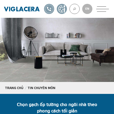
1900561582
TỰ THIẾT KẾ
EN
VỀ CHÚNG TÔ
GẠCH ỐP LÁT
BÊ TÔNG KHÍ
NGÓI LỢP
TRANG CHỦ
TIN CHUYÊN MÔN
XUẤT KHẨU
Chọn gạch ốp tường cho ngôi nhà theo
phong cách tối giản