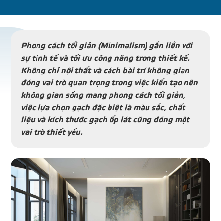
DỰ Á
KÊNH PHÂN PHỐ
Phong cách tối giản (Minimalism) gắn liền với
sự tinh tế và tối ưu công năng trong thiết kế.
Không chỉ nội thất và cách bài trí không gian
THƯ VIỆ
đóng vai trò quan trọng trong việc kiến tạo nên
không gian sống mang phong cách tối giản,
việc lựa chọn gạch đặc biệt là màu sắc, chất
liệu và kích thước gạch ốp lát cũng đóng một
vai trò thiết yếu.
TIN SỰ KIỆN
TIN CHUYÊN MÔN
LIÊN HỆ - TƯ VẤ