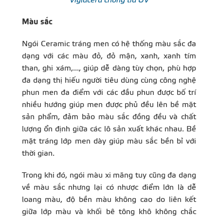
Viglacera chống tia UV
Màu sắc
Ngói Ceramic tráng men có hệ thống màu sắc đa
dạng với các màu đỏ, đỏ mận, xanh, xanh tím
than, ghi xám,..., giúp dễ dàng tùy chọn, phù hợp
đa dạng thị hiếu người tiêu dùng cùng công nghệ
phun men đa điểm với các đầu phun được bố trí
nhiều hướng giúp men được phủ đều lên bề mặt
sản phẩm, đảm bảo màu sắc đồng đều và chất
lượng ổn định giữa các lô sản xuất khác nhau. Bề
mặt tráng lớp men dày giúp màu sắc bền bỉ với
thời gian.
Trong khi đó, ngói màu xi măng tuy cũng đa dạng
về màu sắc nhưng lại có nhược điểm lớn là dễ
loang màu, độ bền màu không cao do liên kết
giữa lớp màu và khối bê tông khô không chắc