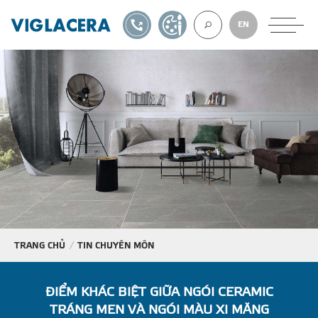
1900561582
TỰ THIẾT KẾ
EN
VỀ CHÚNG TÔ
GẠCH ỐP LÁT
BÊ TÔNG KHÍ
NGÓI LỢP
TRANG CHỦ
TIN CHUYÊN MÔN
XUẤT KHẨU
ĐIỂM KHÁC BIỆT GIỮA NGÓI CERAMIC
TRÁNG MEN VÀ NGÓI MÀU XI MĂNG