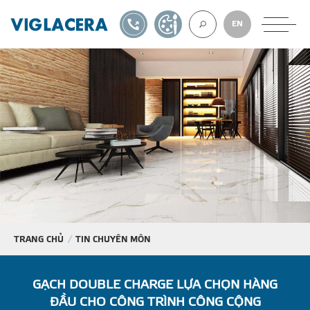
1900561582
TỰ THIẾT KẾ
EN
VỀ CHÚNG TÔ
GẠCH ỐP LÁT
BÊ TÔNG KHÍ
NGÓI LỢP
TRANG CHỦ
TIN CHUYÊN MÔN
XUẤT KHẨU
GẠCH DOUBLE CHARGE LỰA CHỌN HÀNG
ĐẦU CHO CÔNG TRÌNH CÔNG CỘNG