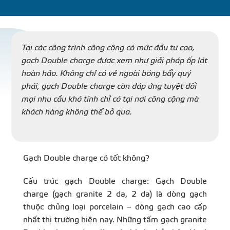
DỰ Á
KÊNH PHÂN PHỐ
Tại các công trình công cộng có mức đầu tư cao,
gạch Double charge được xem như giải pháp ốp lát
hoàn hảo. Không chỉ có vẻ ngoài bóng bẩy quý
THƯ VIỆ
phái, gạch Double charge còn đáp ứng tuyệt đối
mọi nhu cầu khó tính chỉ có tại nơi công cộng mà
khách hàng không thể bỏ qua.
TIN SỰ KIỆN
Gạch Double charge có tốt không?
TIN CHUYÊN MÔN
Cấu trúc gạch Double charge:
Gạch Double
charge (gạch granite 2 da, 2 da) là dòng gạch
thuộc chủng loại porcelain – dòng gạch cao cấp
LIÊN HỆ - TƯ VẤ
nhất thị trường hiện nay. Những tấm gạch granite