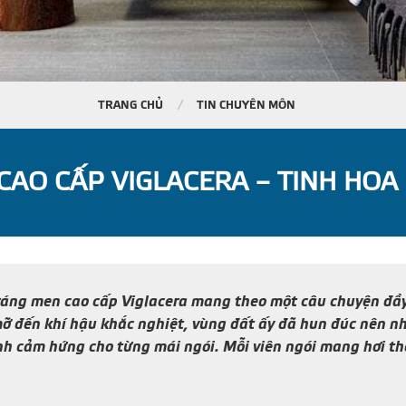
TRANG CHỦ
TIN CHUYÊN MÔN
CAO CẤP VIGLACERA – TINH HO
tráng men cao cấp Viglacera mang theo một câu chuyện đầ
đến khí hậu khắc nghiệt, vùng đất ấy đã hun đúc nên nhữn
ành cảm hứng cho từng mái ngói. Mỗi viên ngói mang hơi t