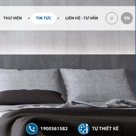
THƯ VIỆN
TIN TỨC
LIÊN HỆ - TƯ VẤN
EN
TÌM
KIẾM...
1900561582
TỰ THIẾT KẾ