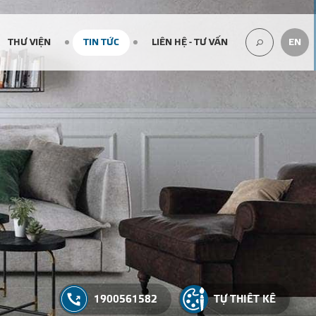
THƯ VIỆN
TIN TỨC
LIÊN HỆ - TƯ VẤN
EN
TÌM
KIẾM...
1900561582
TỰ THIẾT KẾ