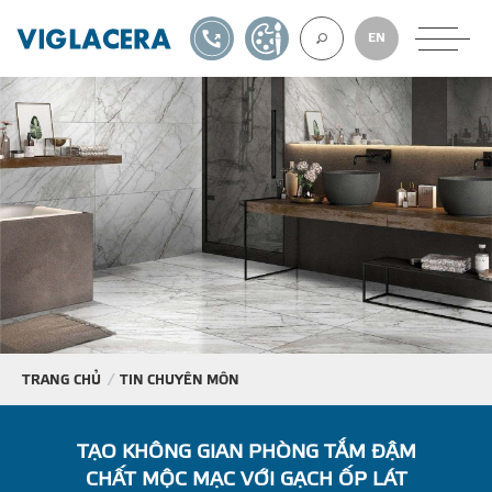
1900561582
TỰ THIẾT KẾ
EN
VỀ CHÚNG TÔ
GẠCH ỐP LÁT
BÊ TÔNG KHÍ
NGÓI LỢP
TRANG CHỦ
TIN CHUYÊN MÔN
XUẤT KHẨU
TẠO KHÔNG GIAN PHÒNG TẮM ĐẬM
CHẤT MỘC MẠC VỚI GẠCH ỐP LÁT