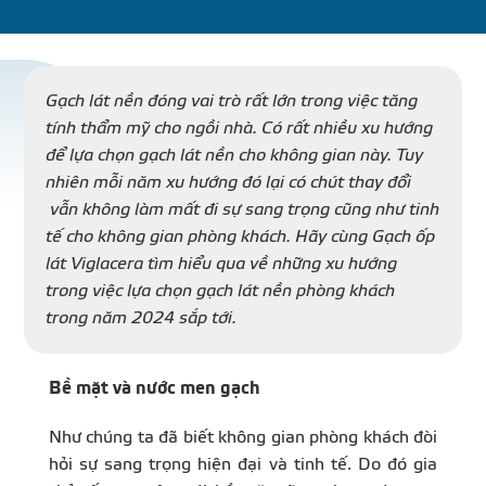
DỰ Á
KÊNH PHÂN PHỐ
Gạch lát nền đóng vai trò rất lớn trong việc tăng
tính thẩm mỹ cho ngồi nhà. Có rất nhiều xu hướng
để lựa chọn gạch lát nền cho không gian này. Tuy
THƯ VIỆ
nhiên mỗi năm xu hướng đó lại có chút thay đổi
vẫn không làm mất đi sự sang trọng cũng như tinh
tế cho không gian phòng khách. Hãy cùng Gạch ốp
lát Viglacera tìm hiểu qua về những xu hướng
trong việc lựa chọn gạch lát nền phòng khách
TIN SỰ KIỆN
trong năm 2024 sắp tới.
TIN CHUYÊN MÔN
Bề mặt và nước men gạch
Như chúng ta đã biết không gian phòng khách đòi
LIÊN HỆ - TƯ VẤ
hỏi sự sang trọng hiện đại và tinh tế. Do đó gia