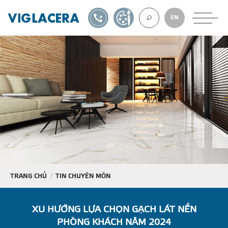
1900561582
TỰ THIẾT KẾ
EN
VỀ CHÚNG TÔ
GẠCH ỐP LÁT
BÊ TÔNG KHÍ
NGÓI LỢP
TRANG CHỦ
TIN CHUYÊN MÔN
XUẤT KHẨU
XU HƯỚNG LỰA CHỌN GẠCH LÁT NỀN
PHÒNG KHÁCH NĂM 2024