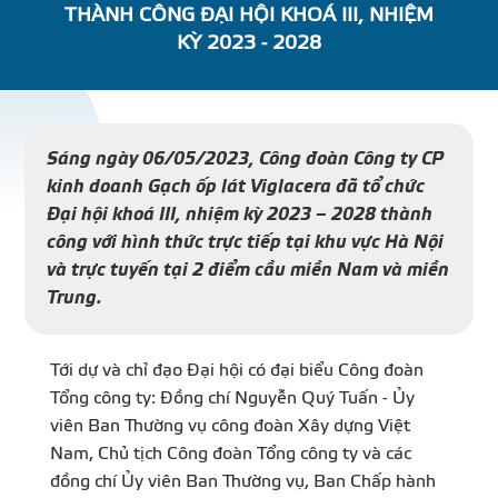
THÀNH CÔNG ĐẠI HỘI KHOÁ III, NHIỆM
DỰ Á
KỲ 2023 - 2028
KÊNH PHÂN PHỐ
Sáng ngày 06/05/2023, Công đoàn Công ty CP
THƯ VIỆ
kinh doanh Gạch ốp lát Viglacera đã tổ chức
Đại hội khoá III, nhiệm kỳ 2023 – 2028 thành
công với hình thức trực tiếp tại khu vực Hà Nội
và trực tuyến tại 2 điểm cầu miền Nam và miền
Trung.
TIN SỰ KIỆN
TIN CHUYÊN MÔN
Tới dự và chỉ đạo Đại hội có đại biểu Công đoàn
Tổng công ty: Đồng chí Nguyễn Quý Tuấn - Ủy
viên Ban Thường vụ công đoàn Xây dựng Việt
LIÊN HỆ - TƯ VẤ
Nam, Chủ tịch Công đoàn Tổng công ty và các
đồng chí Ủy viên Ban Thường vụ, Ban Chấp hành