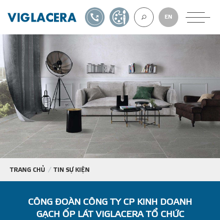
1900561582
TỰ THIẾT KẾ
EN
VỀ CHÚNG TÔ
GẠCH ỐP LÁT
BÊ TÔNG KHÍ
NGÓI LỢP
TRANG CHỦ
TIN SỰ KIỆN
XUẤT KHẨU
CÔNG ĐOÀN CÔNG TY CP KINH DOANH
GẠCH ỐP LÁT VIGLACERA TỔ CHỨC