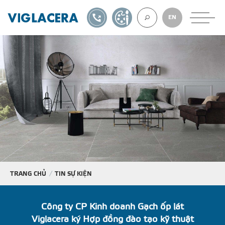
1900561582
TỰ THIẾT KẾ
EN
VỀ CHÚNG TÔ
GẠCH ỐP LÁT
BÊ TÔNG KHÍ
NGÓI LỢP
TRANG CHỦ
TIN SỰ KIỆN
XUẤT KHẨU
Công ty CP Kinh doanh Gạch ốp lát
Viglacera ký Hợp đồng đào tạo kỹ thuật