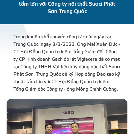
tấm lớn với Công ty nội thất Suoci Phật
DỰ Á
Sơn Trung Quốc
KÊNH PHÂN PHỐ
Trong khuôn khổ chuyến công tác dài ngày tại
THƯ VIỆ
Trung Quốc, ngày 3/3/2023, Ông Mai Xuân Đức -
CT Hội Đồng Quản trị kiêm Tổng Giám đốc Công
ty CP Kinh doanh Gạch ốp lát Viglacera đã có mặt
tại Công ty TNHH Vật liệu xây dựng nội thất Suoci
Phật Sơn, Trung Quốc để ký Hợp đồng Đào tạo kỹ
TIN SỰ KIỆN
thuật tấm lớn với CT Hội Đồng Quản trị kiêm
Tổng Giám đốc Công ty - ông Mông Chính Cường.
TIN CHUYÊN MÔN
LIÊN HỆ - TƯ VẤ