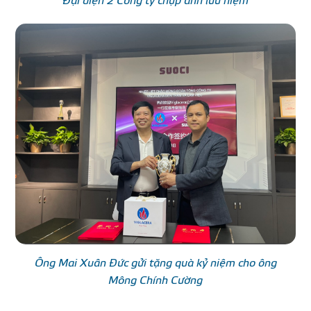
Đại diện 2 Công ty chụp ảnh lưu niệm
Ông Mai Xuân Đức gửi tặng quà kỷ niệm cho ông
Mông Chính Cường