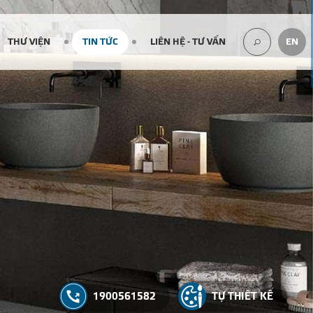
THƯ VIỆN
TIN TỨC
LIÊN HỆ - TƯ VẤN
EN
TÌM
KIẾM...
1900561582
TỰ THIẾT KẾ