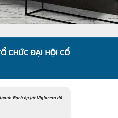
Ổ CHỨC ĐẠI HỘI CỔ
doanh Gạch ốp lát Viglacera đã