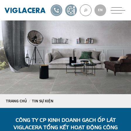
1900561582
TỰ THIẾT KẾ
EN
VỀ CHÚNG TÔ
GẠCH ỐP LÁT
BÊ TÔNG KHÍ
NGÓI LỢP
TRANG CHỦ
TIN SỰ KIỆN
XUẤT KHẨU
CÔNG TY CP KINH DOANH GẠCH ỐP LÁT
VIGLACERA TỔNG KẾT HOẠT ĐỘNG CÔNG