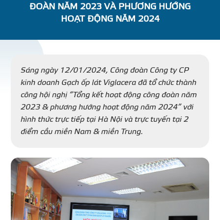
ĐOÀN NĂM 2023 VÀ PHƯƠNG HƯỚNG
DỰ Á
HOẠT ĐỘNG NĂM 2024
KÊNH PHÂN PHỐ
Sáng ngày 12/01/2024, Công đoàn Công ty CP
THƯ VIỆ
kinh doanh Gạch ốp lát Viglacera đã tổ chức thành
công hội nghị “Tổng kết hoạt động công đoàn năm
2023 & phương hướng hoạt động năm 2024” với
hình thức trực tiếp tại Hà Nội và trực tuyến tại 2
điểm cầu miền Nam & miền Trung.
TIN SỰ KIỆN
TIN CHUYÊN MÔN
LIÊN HỆ - TƯ VẤ