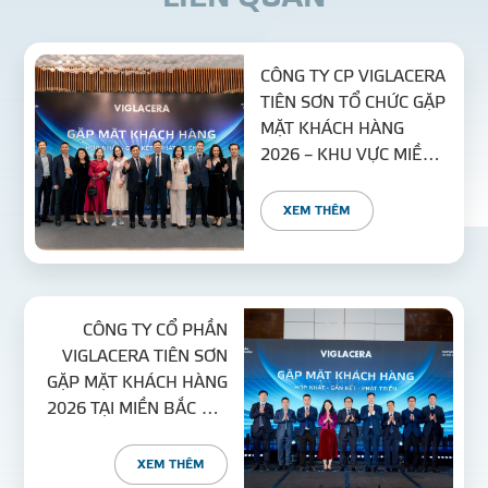
CÔNG TY CP VIGLACERA
TIÊN SƠN TỔ CHỨC GẶP
MẶT KHÁCH HÀNG
2026 – KHU VỰC MIỀN
TRUNG NGÀY
08/01/2026
XEM THÊM
CÔNG TY CỔ PHẦN
VIGLACERA TIÊN SƠN
GẶP MẶT KHÁCH HÀNG
2026 TẠI MIỀN BẮC VỚI
CHỦ ĐỀ “HỢP NHẤT –
GẮN KẾT – PHÁT TRIỂN”
XEM THÊM