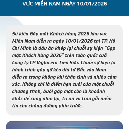
VỰC MIỀN NAM NGÀY 10/01/2026
DỰ Á
KÊNH PHÂN PHỐ
Sự kiện Gặp mặt Khách hàng 2026 khu vực
Miền Nam diễn ra ngày 10/01/2026 tại TP. Hồ
THƯ VIỆ
Chí Minh là dấu ấn khép lại chuỗi sự kiện “Gặp
mặt Khách hàng 2026” trên toàn quốc cuả
Công ty CP Viglacera Tiên Sơn. Chuỗi sự kiện là
hành trình gặp gỡ kéo dài từ Bắc vào Nam
diễn ra trong không khí thân tình và nhiều cảm
TIN SỰ KIỆN
xúc. Không chỉ là điểm hẹn cuối của một chuỗi
chương trình, buổi gặp mặt còn là khoảnh
TIN CHUYÊN MÔN
khắc để cùng nhìn lại, tri ân và trao gửi niềm
tin cho chặng đường phía trước.
LIÊN HỆ - TƯ VẤ