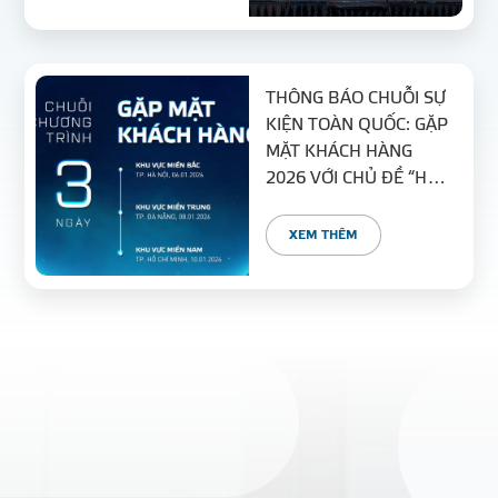
THÔNG BÁO CHUỖI SỰ
KIỆN TOÀN QUỐC: GẶP
MẶT KHÁCH HÀNG
2026 VỚI CHỦ ĐỀ “HỢP
NHẤT – GẮN KẾT –
PHÁT TRIỂN”
XEM THÊM