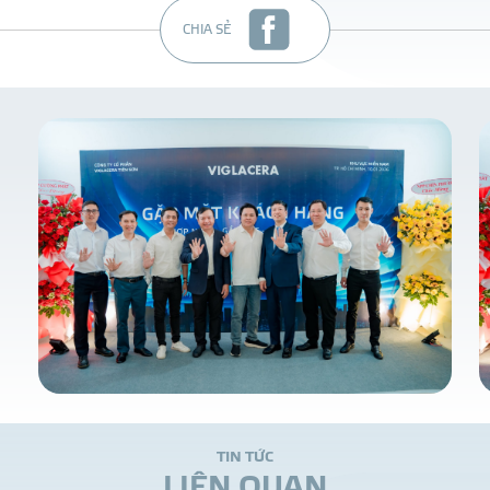
CHIA SẺ
T
I
N
T
Ứ
C
L
I
Ê
N
Q
U
A
N