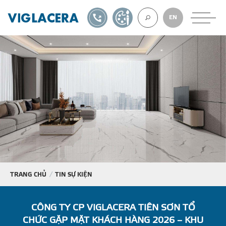
1900561582
TỰ THIẾT KẾ
EN
VỀ CHÚNG TÔ
GẠCH ỐP LÁT
BÊ TÔNG KHÍ
NGÓI LỢP
TRANG CHỦ
TIN SỰ KIỆN
XUẤT KHẨU
CÔNG TY CP VIGLACERA TIÊN SƠN TỔ
CHỨC GẶP MẶT KHÁCH HÀNG 2026 – KHU