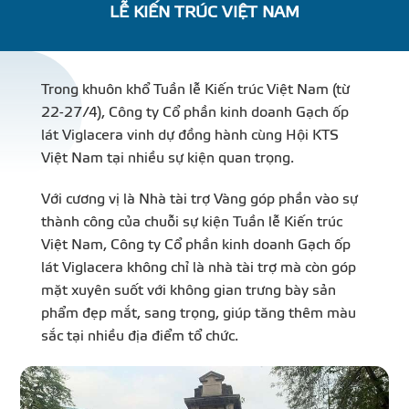
LỄ KIẾN TRÚC VIỆT NAM
DỰ Á
KÊNH PHÂN PHỐ
Trong khuôn khổ Tuần lễ Kiến trúc Việt Nam (từ
22-27/4), Công ty Cổ phần kinh doanh Gạch ốp
THƯ VIỆ
lát Viglacera vinh dự đồng hành cùng Hội KTS
Việt Nam tại nhiều sự kiện quan trọng.
Với cương vị là Nhà tài trợ Vàng góp phần vào sự
thành công của chuỗi sự kiện Tuần lễ Kiến trúc
Việt Nam, Công ty Cổ phần kinh doanh Gạch ốp
TIN SỰ KIỆN
lát Viglacera không chỉ là nhà tài trợ mà còn góp
mặt xuyên suốt với không gian trưng bày sản
TIN CHUYÊN MÔN
phẩm đẹp mắt, sang trọng, giúp tăng thêm màu
sắc tại nhiều địa điểm tổ chức.
LIÊN HỆ - TƯ VẤ