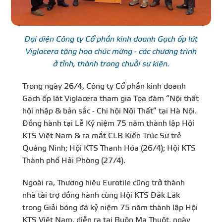
Đại diện Công ty Cổ phần kinh doanh Gạch ốp lát
Viglacera tặng hoa chúc mừng - các chương trình
ở tỉnh, thành trong chuỗi sự kiện.
Trong ngày 26/4, Công ty Cổ phần kinh doanh
Gạch ốp lát Viglacera tham gia Tọa đàm “Nội thất
hội nhập & bản sắc - Chi hội Nội Thất” tại Hà Nội.
Đồng hành tại Lễ Kỷ niệm 75 năm thành lập Hội
KTS Việt Nam & ra mắt CLB Kiến Trúc Sư trẻ
Quảng Ninh; Hội KTS Thanh Hóa (26/4); Hội KTS
Thành phố Hải Phòng (27/4).
Ngoài ra, Thương hiệu Eurotile cũng trở thành
nhà tài trợ đồng hành cùng Hội KTS Đăk Lăk
trong Giải bóng đá kỷ niệm 75 năm thành lập Hội
KTS Việt Nam, diễn ra tại Buôn Ma Thuột, ngày