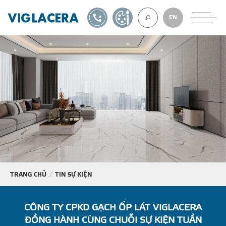
1900561582
TỰ THIẾT KẾ
EN
VỀ CHÚNG TÔ
GẠCH ỐP LÁT
BÊ TÔNG KHÍ
NGÓI LỢP
TRANG CHỦ
TIN SỰ KIỆN
XUẤT KHẨU
CÔNG TY CPKD GẠCH ỐP LÁT VIGLACERA
ĐỒNG HÀNH CÙNG CHUỖI SỰ KIỆN TUẦN