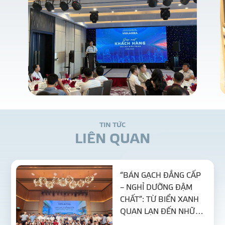
T
I
N
T
Ứ
C
L
I
Ê
N
Q
U
A
N
“BÁN GẠCH ĐẲNG CẤP
– NGHỈ DƯỠNG ĐẬM
CHẤT”: TỪ BIỂN XANH
QUAN LẠN ĐẾN NHỮNG
MỤC TIÊU MỚI