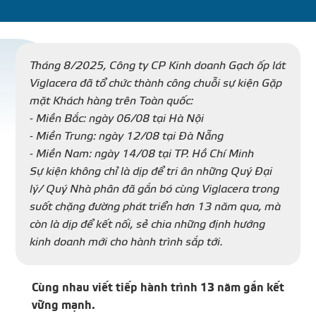
DỰ Á
KÊNH PHÂN PHỐ
Tháng 8/2025, Công ty CP Kinh doanh Gạch ốp lát
Viglacera đã tổ chức thành công chuỗi sự kiện Gặp
mặt Khách hàng trên Toàn quốc:
THƯ VIỆ
- Miền Bắc: ngày 06/08 tại Hà Nội
- Miền Trung: ngày 12/08 tại Đà Nẵng
- Miền Nam: ngày 14/08 tại TP. Hồ Chí Minh
Sự kiện không chỉ là dịp để tri ân những Quý Đại
lý/ Quý Nhà phân đã gắn bó cùng Viglacera trong
TIN SỰ KIỆN
suốt chặng đường phát triển hơn 13 năm qua, mà
còn là dịp để kết nối, sẻ chia những định hướng
TIN CHUYÊN MÔN
kinh doanh mới cho hành trình sắp tới.
LIÊN HỆ - TƯ VẤ
Cùng nhau viết tiếp hành trình 13 năm gắn kết
vững mạnh.