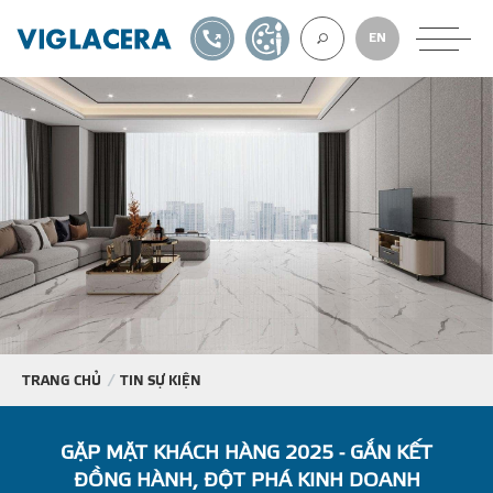
1900561582
TỰ THIẾT KẾ
EN
VỀ CHÚNG TÔ
GẠCH ỐP LÁT
BÊ TÔNG KHÍ
NGÓI LỢP
TRANG CHỦ
TIN SỰ KIỆN
XUẤT KHẨU
GẶP MẶT KHÁCH HÀNG 2025 - GẮN KẾT
ĐỒNG HÀNH, ĐỘT PHÁ KINH DOANH