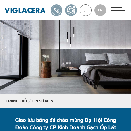
1900561582
TỰ THIẾT KẾ
EN
VỀ CHÚNG TÔ
GẠCH ỐP LÁT
BÊ TÔNG KHÍ
NGÓI LỢP
TRANG CHỦ
TIN SỰ KIỆN
XUẤT KHẨU
Giao lưu bóng đá chào mừng Đại Hội Công
Đoàn Công ty CP Kinh Doanh Gạch Ốp Lát