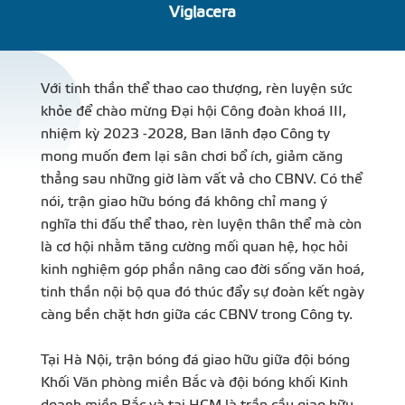
Viglacera
DỰ Á
KÊNH PHÂN PHỐ
Với tinh thần thể thao cao thượng, rèn luyện sức
khỏe để chào mừng Đại hội Công đoàn khoá III,
THƯ VIỆ
nhiệm kỳ 2023 -2028, Ban lãnh đạo Công ty
mong muốn đem lại sân chơi bổ ích, giảm căng
thẳng sau những giờ làm vất vả cho CBNV. Có thể
nói, trận giao hữu bóng đá không chỉ mang ý
nghĩa thi đấu thể thao, rèn luyện thân thể mà còn
TIN SỰ KIỆN
là cơ hội nhằm tăng cường mối quan hệ, học hỏi
kinh nghiệm góp phần nâng cao đời sống văn hoá,
TIN CHUYÊN MÔN
tinh thần nội bộ qua đó thúc đẩy sự đoàn kết ngày
càng bền chặt hơn giữa các CBNV trong Công ty.
Tại Hà Nội, trận bóng đá giao hữu giữa đội bóng
LIÊN HỆ - TƯ VẤ
Khối Văn phòng miền Bắc và đội bóng khối Kinh
doanh miền Bắc và tại HCM là trần cầu giao hữu