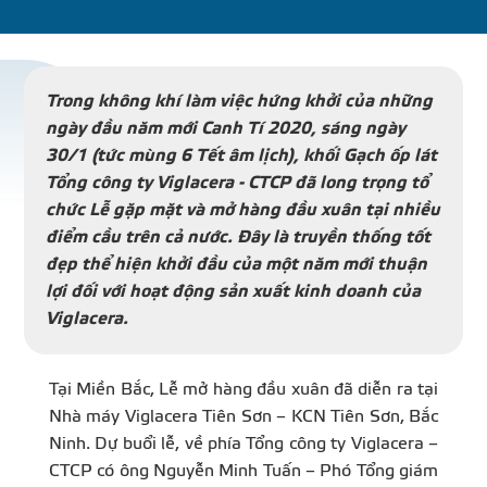
DỰ Á
KÊNH PHÂN PHỐ
Trong không khí làm việc hứng khởi của những
ngày đầu năm mới Canh Tí 2020, sáng ngày
30/1 (tức mùng 6 Tết âm lịch), khối Gạch ốp lát
THƯ VIỆ
Tổng công ty Viglacera - CTCP đã long trọng tổ
chức Lễ gặp mặt và mở hàng đầu xuân tại nhiều
điểm cầu trên cả nước. Đây là truyền thống tốt
đẹp thể hiện khởi đầu của một năm mới thuận
lợi đối với hoạt động sản xuất kinh doanh của
TIN SỰ KIỆN
Viglacera.
TIN CHUYÊN MÔN
Tại Miền Bắc, Lễ mở hàng đầu xuân đã diễn ra tại
Nhà máy Viglacera Tiên Sơn – KCN Tiên Sơn, Bắc
LIÊN HỆ - TƯ VẤ
Ninh. Dự buổi lễ, về phía Tổng công ty Viglacera –
CTCP có ông Nguyễn Minh Tuấn – Phó Tổng giám