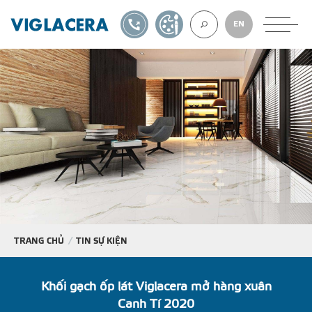
1900561582
TỰ THIẾT KẾ
EN
VỀ CHÚNG TÔ
GẠCH ỐP LÁT
BÊ TÔNG KHÍ
NGÓI LỢP
TRANG CHỦ
TIN SỰ KIỆN
XUẤT KHẨU
Khối gạch ốp lát Viglacera mở hàng xuân
Canh Tí 2020