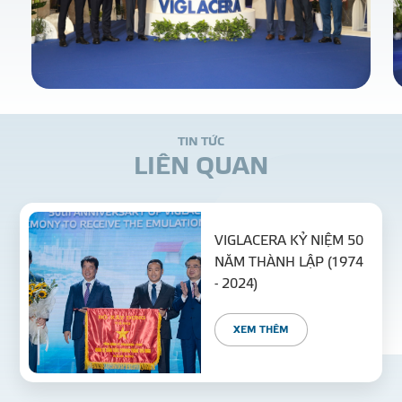
T
I
N
T
Ứ
C
L
I
Ê
N
Q
U
A
N
VIGLACERA KỶ NIỆM 50
NĂM THÀNH LẬP (1974
- 2024)
XEM THÊM