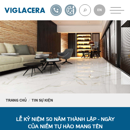
1900561582
TỰ THIẾT KẾ
EN
VỀ CHÚNG TÔ
GẠCH ỐP LÁT
BÊ TÔNG KHÍ
NGÓI LỢP
TRANG CHỦ
TIN SỰ KIỆN
XUẤT KHẨU
LỄ KỶ NIỆM 50 NĂM THÀNH LẬP - NGÀY
CỦA NIỀM TỰ HÀO MANG TÊN