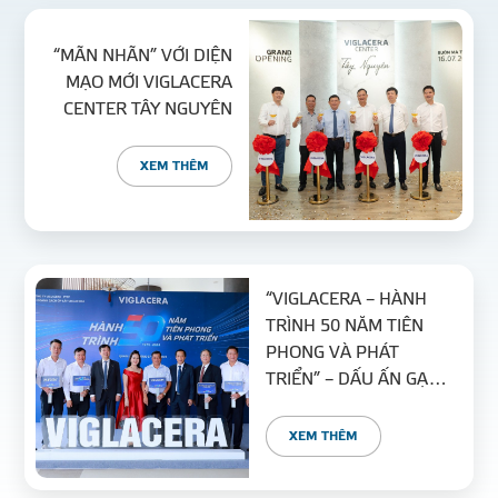
“MÃN NHÃN” VỚI DIỆN
MẠO MỚI VIGLACERA
CENTER TÂY NGUYÊN
XEM THÊM
“VIGLACERA – HÀNH
TRÌNH 50 NĂM TIÊN
PHONG VÀ PHÁT
TRIỂN” – DẤU ẤN GẠCH
ỐP LÁT VIGLACERA
QUA CÁC THỜI KỲ
XEM THÊM