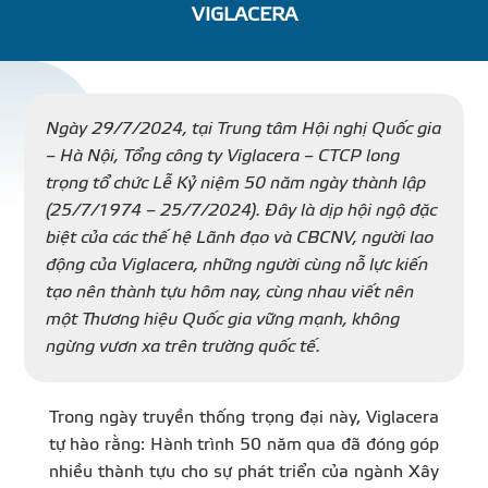
VIGLACERA
DỰ Á
KÊNH PHÂN PHỐ
Ngày 29/7/2024, tại Trung tâm Hội nghị Quốc gia
– Hà Nội, Tổng công ty Viglacera – CTCP long
THƯ VIỆ
trọng tổ chức Lễ Kỷ niệm 50 năm ngày thành lập
(25/7/1974 – 25/7/2024). Đây là dịp hội ngộ đặc
biệt của các thế hệ Lãnh đạo và CBCNV, người lao
động của Viglacera, những người cùng nỗ lực kiến
tạo nên thành tựu hôm nay, cùng nhau viết nên
TIN SỰ KIỆN
một Thương hiệu Quốc gia vững mạnh, không
ngừng vươn xa trên trường quốc tế.
TIN CHUYÊN MÔN
Trong ngày truyền thống trọng đại này, Viglacera
LIÊN HỆ - TƯ VẤ
tự hào rằng: Hành trình 50 năm qua đã đóng góp
nhiều thành tựu cho sự phát triển của ngành Xây