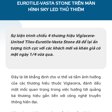
EUROTILE-VASTA STONE TRÊN MÀN
DỰ Á
HÌNH SKY LED THỦ THIÊM
KÊNH PHÂN PHỐ
Sự kiện trình chiếu 4 thương hiệu Viglacera-
THƯ VIỆ
United Tiles-Eurotile-Vasta Stone đã để lại ấn
tượng tích cực với các khách mời và khán giả có
mặt ngày 1/4 vừa qua.
TIN SỰ KIỆN
Đây là lời khẳng định cho vị thế và tầm ảnh hưởng
TIN CHUYÊN MÔN
của các thương hiệu thuộc Viglacera, đánh dấu
một mốc quan trọng trong việc hướng tới quảng
bá thương hiệu gắn liền với công nghệ truyền
LIÊN HỆ - TƯ VẤ
thông hiện đại.