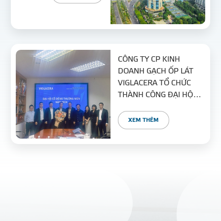
CÔNG TY CP KINH
DOANH GẠCH ỐP LÁT
VIGLACERA TỔ CHỨC
THÀNH CÔNG ĐẠI HỘI
CỔ ĐÔNG THƯỜNG
NIÊN NĂM 2024
XEM THÊM