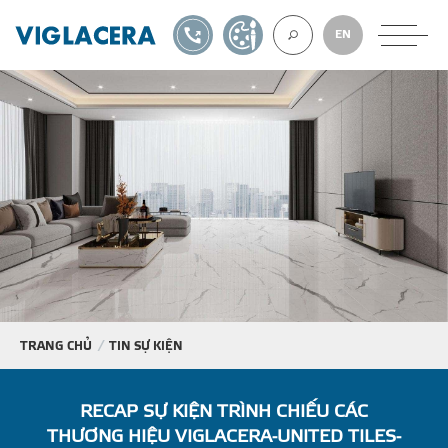
1900561582
TỰ THIẾT KẾ
EN
VỀ CHÚNG TÔ
GẠCH ỐP LÁT
BÊ TÔNG KHÍ
NGÓI LỢP
TRANG CHỦ
TIN SỰ KIỆN
XUẤT KHẨU
RECAP SỰ KIỆN TRÌNH CHIẾU CÁC
THƯƠNG HIỆU VIGLACERA-UNITED TILES-