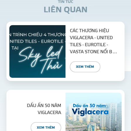
T
I
N
T
Ứ
C
L
I
Ê
N
Q
U
A
N
CÁC THƯƠNG HIỆU
VIGLACERA - UNITED
TILES - EUROTILE -
VASTA STONE NỔI BẬT
TẠI SKY LED THỦ THIÊM
XEM THÊM
DẤU ẤN 50 NĂM
VIGLACERA
XEM THÊM