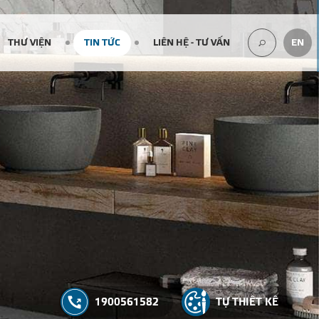
THƯ VIỆN
TIN TỨC
LIÊN HỆ - TƯ VẤN
EN
TÌM
KIẾM...
1900561582
TỰ THIẾT KẾ