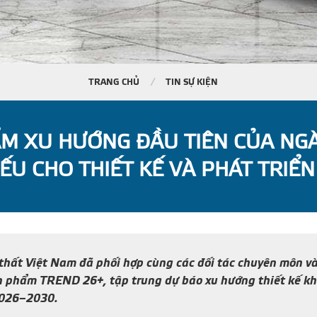
TRANG CHỦ
TIN SỰ KIỆN
M XU HƯỚNG ĐẦU TIÊN CỦA NGÀ
ẾU CHO THIẾT KẾ VÀ PHÁT TRIỂ
 thất Việt Nam đã phối hợp cùng các đối tác chuyên môn v
ấn phẩm TREND 26+, tập trung dự báo xu hướng thiết kế kh
2026–2030.