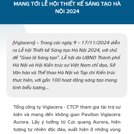
MANG TỚI LỄ HỘI THIẾT KẾ SÁNG TẠO HÀ
DỰ Á
NỘI 2024
KÊNH PHÂN PHỐ
(Viglacera) – Trong các ngày 9 – 17/11/2024 diễn
THƯ VIỆ
ra Lễ hội Thiết kế Sáng tạo Hà Nội 2024, với chủ
đề “Giao lộ Sáng tạo”. Lễ hội do UBND Thành phố
Hà Nội và Hội Kiến trúc sư Việt Nam chỉ đạo, Sở
Văn hóa và Thể thao Hà Nội và Tạp chí Kiến trúc
thực hiện, với gần 100 hoạt động sáng tạo mang
TIN SỰ KIỆN
tính biểu tượng...
TIN CHUYÊN MÔN
Tổng công ty Viglacera - CTCP tham gia tài trợ sự
kiện và mang đến không gian Pavillon Viglacera
LIÊN HỆ - TƯ VẤ
Aurora. Lấy ý tưởng từ Cực quang Aurora, hiện
tượng tự nhiên độc đáo, xuất hiện ở những vùng