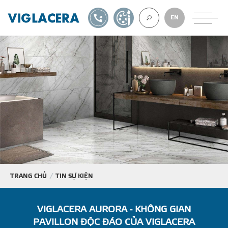
1900561582
TỰ THIẾT KẾ
EN
VỀ CHÚNG TÔ
GẠCH ỐP LÁT
BÊ TÔNG KHÍ
NGÓI LỢP
TRANG CHỦ
TIN SỰ KIỆN
XUẤT KHẨU
VIGLACERA AURORA - KHÔNG GIAN
PAVILLON ĐỘC ĐÁO CỦA VIGLACERA