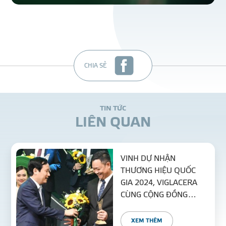
CHIA SẺ
T
I
N
T
Ứ
C
L
I
Ê
N
Q
U
A
N
VINH DỰ NHẬN
THƯƠNG HIỆU QUỐC
GIA 2024, VIGLACERA
CÙNG CỘNG ĐỒNG
DOANH NGHIỆP VƯƠN
MÌNH TIẾN VÀO KỶ
XEM THÊM