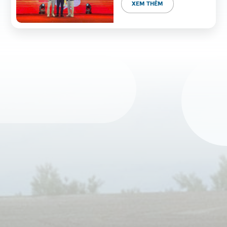
THU HÀ NỘI LẦN III
XEM THÊM