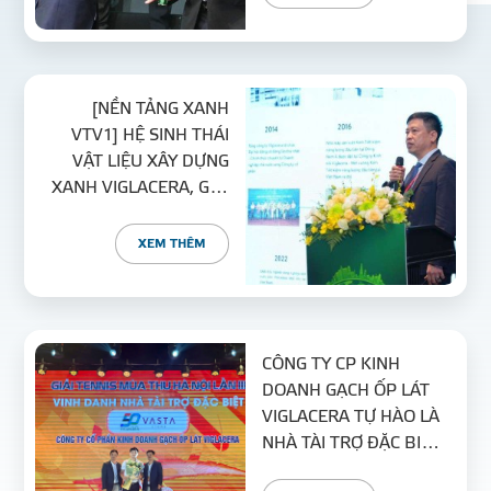
NGUYÊN XANH
[NỀN TẢNG XANH
VTV1] HỆ SINH THÁI
VẬT LIỆU XÂY DỰNG
XANH VIGLACERA, GIẢI
PHÁP ĐỒNG BỘ CHO
MỌI CÔNG TRÌNH
XEM THÊM
CÔNG TY CP KINH
DOANH GẠCH ỐP LÁT
VIGLACERA TỰ HÀO LÀ
NHÀ TÀI TRỢ ĐẶC BIỆT
CHO GIẢI TENNIS MÙA