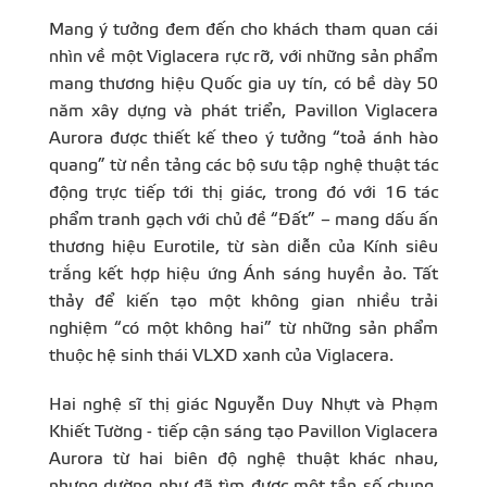
Mang ý tưởng đem đến cho khách tham quan cái
nhìn về một Viglacera rực rỡ, với những sản phẩm
mang thương hiệu Quốc gia uy tín, có bề dày 50
năm xây dựng và phát triển, Pavillon Viglacera
Aurora được thiết kế theo ý tưởng “toả ánh hào
quang” từ nền tảng các bộ sưu tập nghệ thuật tác
động trực tiếp tới thị giác, trong đó với 16 tác
phẩm tranh gạch với chủ đề “Đất” – mang dấu ấn
thương hiệu Eurotile, từ sàn diễn của Kính siêu
trắng kết hợp hiệu ứng Ánh sáng huyền ảo. Tất
thảy để kiến tạo một không gian nhiều trải
nghiệm “có một không hai” từ những sản phẩm
thuộc hệ sinh thái VLXD xanh của Viglacera.
Hai nghệ sĩ thị giác Nguyễn Duy Nhựt và Phạm
Khiết Tường - tiếp cận sáng tạo Pavillon Viglacera
Aurora từ hai biên độ nghệ thuật khác nhau,
nhưng dường như đã tìm được một tần số chung,