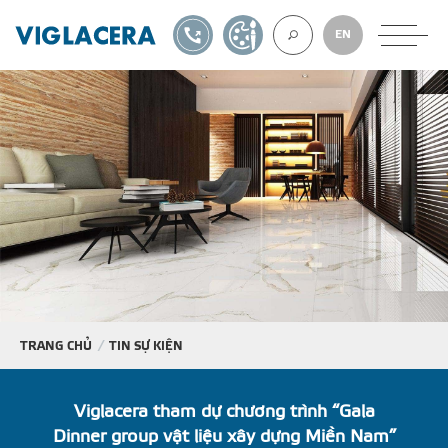
1900561582
TỰ THIẾT KẾ
EN
VỀ CHÚNG TÔ
GẠCH ỐP LÁT
BÊ TÔNG KHÍ
NGÓI LỢP
TRANG CHỦ
TIN SỰ KIỆN
XUẤT KHẨU
Viglacera tham dự chương trình “Gala
Dinner group vật liệu xây dựng Miền Nam”