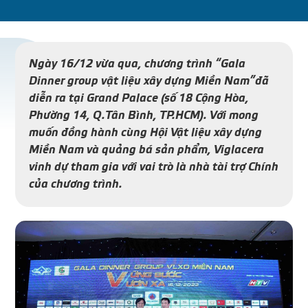
DỰ Á
KÊNH PHÂN PHỐ
Ngày 16/12 vừa qua, chương trình “Gala
Dinner group vật liệu xây dựng Miền Nam”đã
diễn ra tại Grand Palace (số 18 Cộng Hòa,
THƯ VIỆ
Phường 14, Q.Tân Bình, TP.HCM). Với mong
muốn đồng hành cùng Hội Vật liệu xây dựng
Miền Nam và quảng bá sản phẩm,
Viglacera
vinh dự tham gia với vai trò là nhà tài trợ Chính
của chương trình.
TIN SỰ KIỆN
TIN CHUYÊN MÔN
LIÊN HỆ - TƯ VẤ