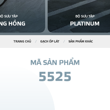
BỘ SƯU TẬP
BỘ SƯU TẬP
NG HỒNG
PLATINUM
TRANG CHỦ
GẠCH ỐP LÁT
SẢN PHẨM KHÁC
M
Ã
S
Ả
N
P
H
Ẩ
M
5
5
2
5