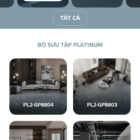
DỰ Á
TẤT CẢ
KÊNH PHÂN PHỐ
B
Ộ
S
Ư
U
T
Ậ
P
P
L
A
T
I
N
U
M
THƯ VIỆ
TIN SỰ KIỆN
TIN CHUYÊN MÔN
PL2-GP8804
PL2-GP8803
LIÊN HỆ - TƯ VẤ