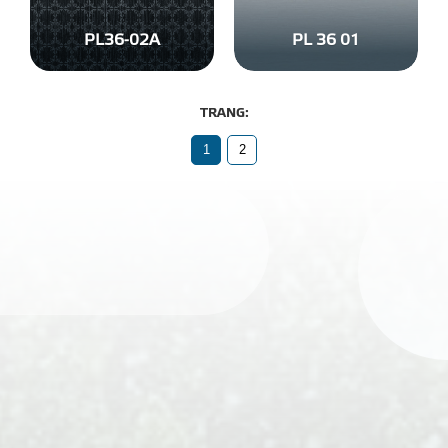
PL36-02A
PL 36 01
1
2