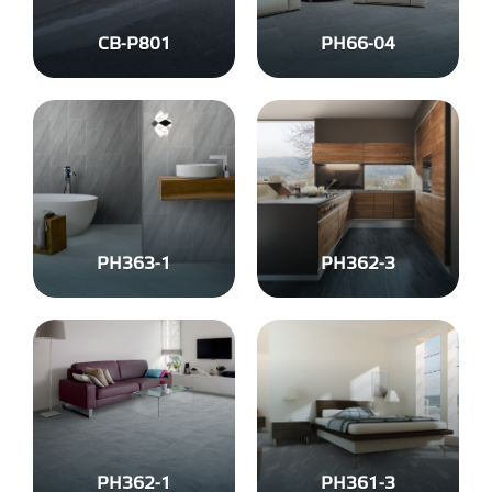
CB-P801
PH66-04
PH363-1
PH362-3
PH362-1
PH361-3