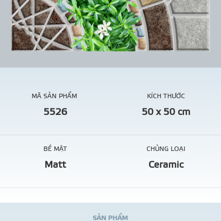
MÃ SẢN PHẨM
KÍCH THƯỚC
5526
50 x 50 cm
BỀ MẶT
CHỦNG LOẠI
Matt
Ceramic
S
Ả
N
P
H
Ẩ
M