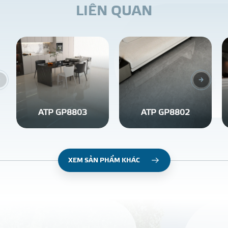
L
I
Ê
N
Q
U
A
N
ATP GP8803
ATP GP8802
XEM SẢN PHẨM KHÁC