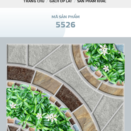
TRANG CHỦ
GẠCH ỐP LÁT
SẢN PHẨM KHÁC
DỰ Á
M
Ã
S
Ả
N
P
H
Ẩ
M
5
5
2
6
KÊNH PHÂN PHỐ
THƯ VIỆ
TIN SỰ KIỆN
TIN CHUYÊN MÔN
LIÊN HỆ - TƯ VẤ