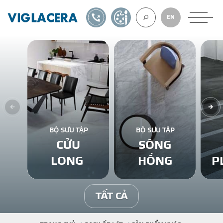
1900561582
TỰ THIẾT KẾ
EN
VỀ CHÚNG TÔ
GẠCH ỐP LÁT
BỘ SƯU TẬP
BỘ SƯU TẬP
CỬU
SÔNG
BÊ TÔNG KHÍ
LONG
HỒNG
P
NGÓI LỢP
TẤT CẢ
XUẤT KHẨU