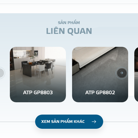
S
Ả
N
P
H
Ẩ
M
L
I
Ê
N
Q
U
A
N
ATP GP8803
ATP GP8802
XEM SẢN PHẨM KHÁC