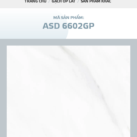
TRANG CHỦ
GẠCH ỐP LÁT
SẢN PHẨM KHÁC
DỰ Á
M
Ã
S
Ả
N
P
H
Ẩ
M
:
A
S
D
6
6
0
2
G
P
KÊNH PHÂN PHỐ
THƯ VIỆ
TIN SỰ KIỆN
TIN CHUYÊN MÔN
LIÊN HỆ - TƯ VẤ