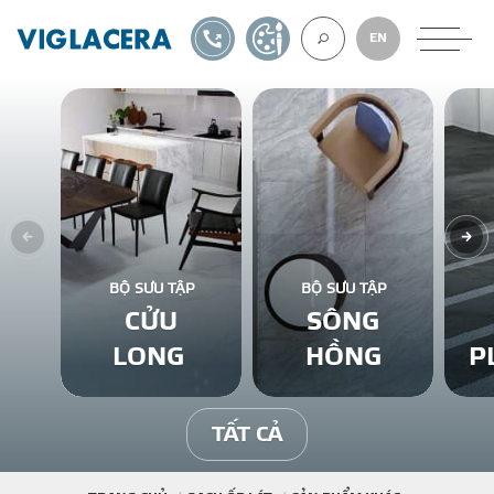
1900561582
TỰ THIẾT KẾ
EN
VỀ CHÚNG TÔ
GẠCH ỐP LÁT
BỘ SƯU TẬP
BỘ SƯU TẬP
CỬU
SÔNG
BÊ TÔNG KHÍ
LONG
HỒNG
P
NGÓI LỢP
TẤT CẢ
XUẤT KHẨU