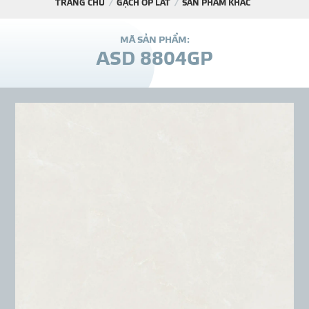
TRANG CHỦ
GẠCH ỐP LÁT
SẢN PHẨM KHÁC
DỰ Á
M
Ã
S
Ả
N
P
H
Ẩ
M
:
A
S
D
8
8
0
4
G
P
KÊNH PHÂN PHỐ
THƯ VIỆ
TIN SỰ KIỆN
TIN CHUYÊN MÔN
LIÊN HỆ - TƯ VẤ