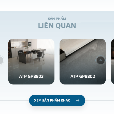
S
Ả
N
P
H
Ẩ
M
L
I
Ê
N
Q
U
A
N
ATP GP8803
ATP GP8802
XEM SẢN PHẨM KHÁC