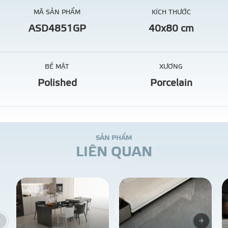
MÃ SẢN PHẨM
KÍCH THƯỚC
ASD4851GP
40x80 cm
BỀ MẶT
XƯƠNG
Polished
Porcelain
S
Ả
N
P
H
Ẩ
M
L
I
Ê
N
Q
U
A
N