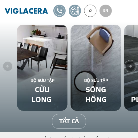
1900561582
TỰ THIẾT KẾ
EN
VỀ CHÚNG TÔ
GẠCH ỐP LÁT
BỘ SƯU TẬP
BỘ SƯU TẬP
CỬU
SÔNG
BÊ TÔNG KHÍ
LONG
HỒNG
P
NGÓI LỢP
TẤT CẢ
XUẤT KHẨU