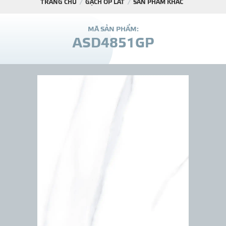
TRANG CHỦ
GẠCH ỐP LÁT
SẢN PHẨM KHÁC
DỰ Á
M
Ã
S
Ả
N
P
H
Ẩ
M
:
A
S
D
4
8
5
1
G
P
KÊNH PHÂN PHỐ
THƯ VIỆ
TIN SỰ KIỆN
TIN CHUYÊN MÔN
LIÊN HỆ - TƯ VẤ