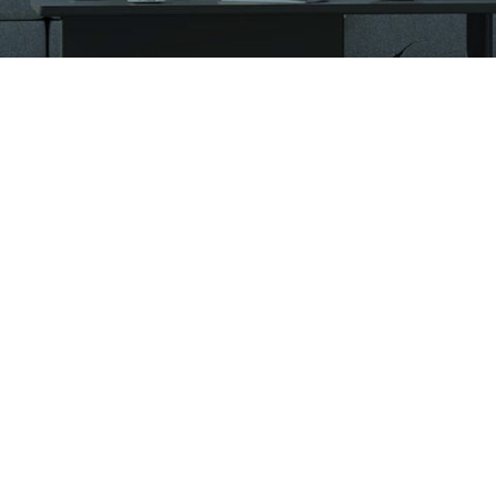
CÔNG TY CỔ PHẦN VIGLACERA TIÊN SƠN
Khu công nghiệp Tiên Sơn, Xã Đại Đồng, Tỉnh Bắc Ninh,
Việt Nam
1900561582