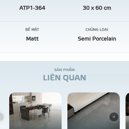
ATP1-364
30 x 60 cm
BỀ MẶT
CHỦNG LOẠI
Matt
Semi Porcelain
S
Ả
N
P
H
Ẩ
M
L
I
Ê
N
Q
U
A
N