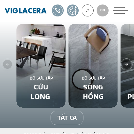
1900561582
TỰ THIẾT KẾ
EN
VỀ CHÚNG TÔ
GẠCH ỐP LÁT
BỘ SƯU TẬP
BỘ SƯU TẬP
CỬU
SÔNG
BÊ TÔNG KHÍ
LONG
HỒNG
P
NGÓI LỢP
TẤT CẢ
XUẤT KHẨU