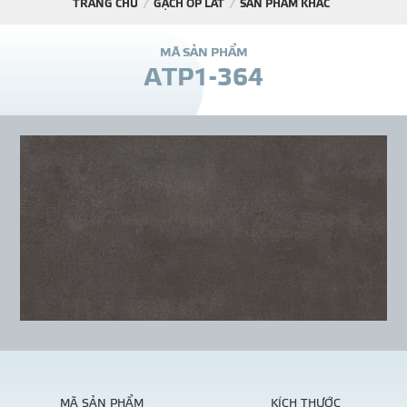
TRANG CHỦ
GẠCH ỐP LÁT
SẢN PHẨM KHÁC
DỰ Á
M
Ã
S
Ả
N
P
H
Ẩ
M
A
T
P
1
-
3
6
4
KÊNH PHÂN PHỐ
THƯ VIỆ
TIN SỰ KIỆN
TIN CHUYÊN MÔN
LIÊN HỆ - TƯ VẤ
MÃ SẢN PHẨM
KÍCH THƯỚC