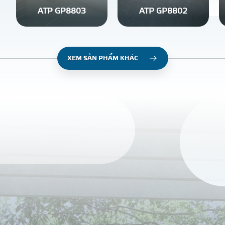
ATP GP8803
ATP GP8802
XEM SẢN PHẨM KHÁC