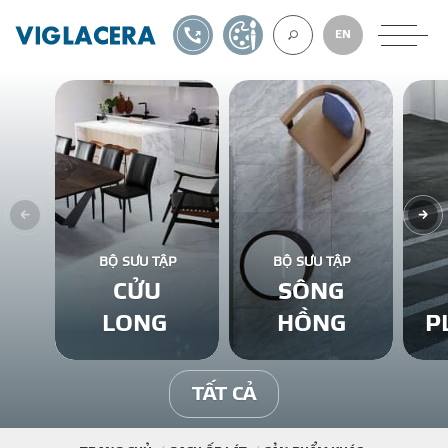
1900561582
TỰ THIẾT KẾ
EN
VỀ CHÚNG TÔ
GẠCH ỐP LÁT
BỘ SƯU TẬP
BỘ SƯU TẬP
CỬU
SÔNG
BÊ TÔNG KHÍ
LONG
HỒNG
P
NGÓI LỢP
TẤT CẢ
XUẤT KHẨU