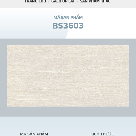
TRANG CHỦ
GẠCH ỐP LÁT
SẢN PHẨM KHÁC
DỰ Á
M
Ã
S
Ả
N
P
H
Ẩ
M
B
S
3
6
0
3
KÊNH PHÂN PHỐ
THƯ VIỆ
TIN SỰ KIỆN
TIN CHUYÊN MÔN
LIÊN HỆ - TƯ VẤ
MÃ SẢN PHẨM
KÍCH THƯỚC