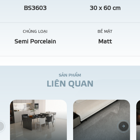
BS3603
30 x 60 cm
CHỦNG LOẠI
BỀ MẶT
Semi Porcelain
Matt
S
Ả
N
P
H
Ẩ
M
L
I
Ê
N
Q
U
A
N