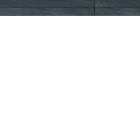
CÔNG TY CỔ PHẦN VIGLACERA TIÊN SƠN
Khu công nghiệp Tiên Sơn, Xã Đại Đồng, Tỉnh Bắc Ninh,
Việt Nam
1900561582