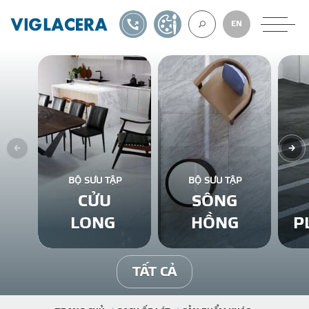
1900561582
TỰ THIẾT KẾ
EN
VỀ CHÚNG TÔ
GẠCH ỐP LÁT
BỘ SƯU TẬP
BỘ SƯU TẬP
CỬU
SÔNG
BÊ TÔNG KHÍ
LONG
HỒNG
P
NGÓI LỢP
TẤT CẢ
XUẤT KHẨU