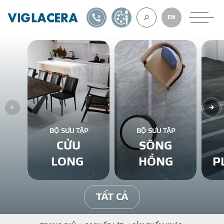
1900561582
TỰ THIẾT KẾ
EN
VỀ CHÚNG TÔ
GẠCH ỐP LÁT
BỘ SƯU TẬP
BỘ SƯU TẬP
CỬU
SÔNG
BÊ TÔNG KHÍ
LONG
HỒNG
P
NGÓI LỢP
TẤT CẢ
XUẤT KHẨU