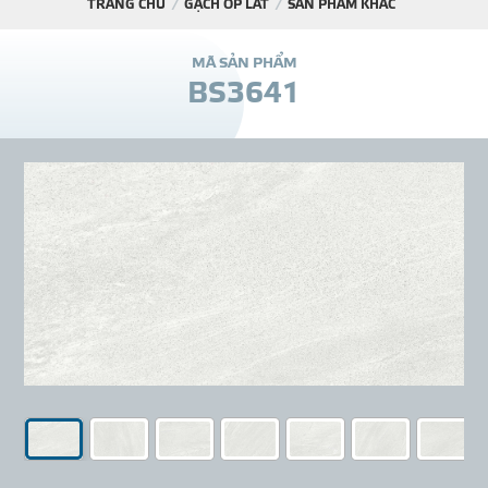
TRANG CHỦ
GẠCH ỐP LÁT
SẢN PHẨM KHÁC
DỰ Á
M
Ã
S
Ả
N
P
H
Ẩ
M
B
S
3
6
4
1
KÊNH PHÂN PHỐ
THƯ VIỆ
TIN SỰ KIỆN
TIN CHUYÊN MÔN
LIÊN HỆ - TƯ VẤ