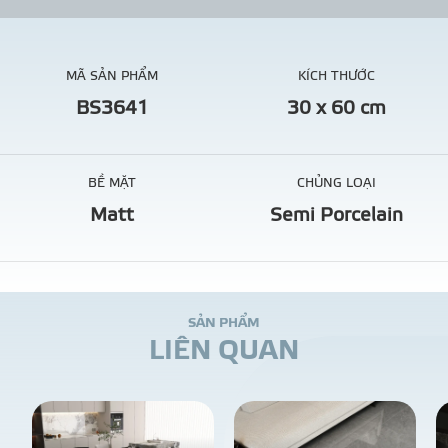
MÃ SẢN PHẨM
KÍCH THƯỚC
BS3641
30 x 60 cm
BỀ MẶT
CHỦNG LOẠI
Matt
Semi Porcelain
S
Ả
N
P
H
Ẩ
M
L
I
Ê
N
Q
U
A
N