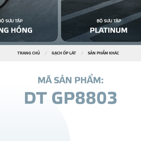
BỘ SƯU TẬP
BỘ SƯU TẬP
NG HỒNG
PLATINUM
TRANG CHỦ
GẠCH ỐP LÁT
SẢN PHẨM KHÁC
M
Ã
S
Ả
N
P
H
Ẩ
M
:
D
T
G
P
8
8
0
3