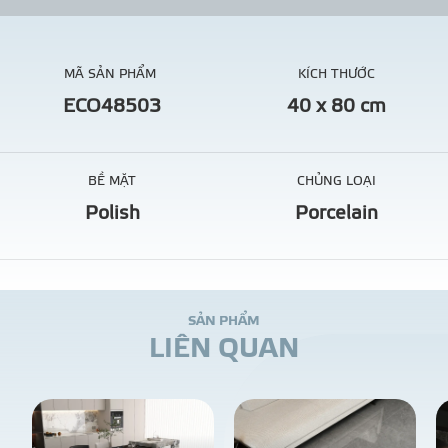
MÃ SẢN PHẨM
KÍCH THƯỚC
ECO48503
40 x 80 cm
BỀ MẶT
CHỦNG LOẠI
Polish
Porcelain
S
Ả
N
P
H
Ẩ
M
L
I
Ê
N
Q
U
A
N