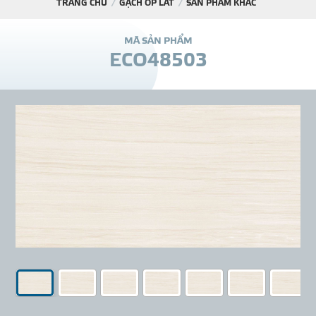
TRANG CHỦ
GẠCH ỐP LÁT
SẢN PHẨM KHÁC
DỰ Á
M
Ã
S
Ả
N
P
H
Ẩ
M
E
C
O
4
8
5
0
3
KÊNH PHÂN PHỐ
THƯ VIỆ
TIN SỰ KIỆN
TIN CHUYÊN MÔN
LIÊN HỆ - TƯ VẤ