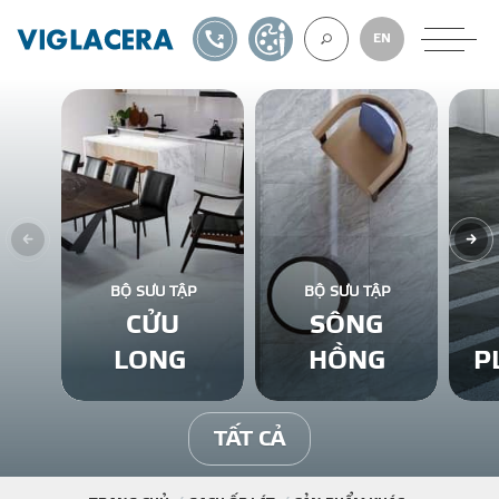
1900561582
TỰ THIẾT KẾ
EN
VỀ CHÚNG TÔ
GẠCH ỐP LÁT
BỘ SƯU TẬP
BỘ SƯU TẬP
CỬU
SÔNG
BÊ TÔNG KHÍ
LONG
HỒNG
P
NGÓI LỢP
TẤT CẢ
XUẤT KHẨU