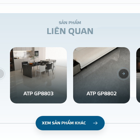
S
Ả
N
P
H
Ẩ
M
L
I
Ê
N
Q
U
A
N
ATP GP8803
ATP GP8802
XEM SẢN PHẨM KHÁC