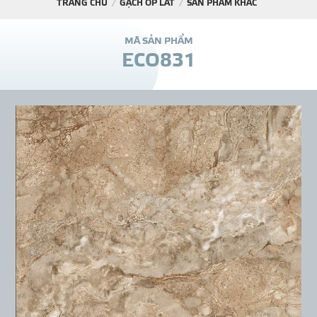
TRANG CHỦ
GẠCH ỐP LÁT
SẢN PHẨM KHÁC
DỰ Á
M
Ã
S
Ả
N
P
H
Ẩ
M
E
C
O
8
3
1
KÊNH PHÂN PHỐ
THƯ VIỆ
TIN SỰ KIỆN
TIN CHUYÊN MÔN
LIÊN HỆ - TƯ VẤ