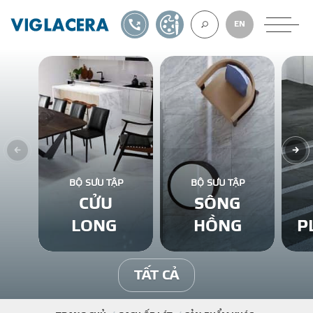
1900561582
TỰ THIẾT KẾ
EN
VỀ CHÚNG TÔ
GẠCH ỐP LÁT
BỘ SƯU TẬP
BỘ SƯU TẬP
CỬU
SÔNG
BÊ TÔNG KHÍ
LONG
HỒNG
P
NGÓI LỢP
TẤT CẢ
XUẤT KHẨU