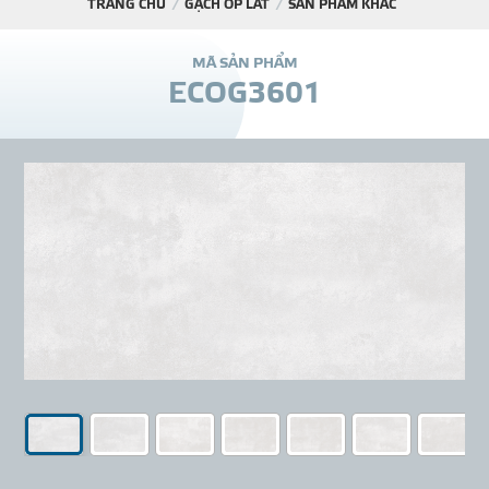
TRANG CHỦ
GẠCH ỐP LÁT
SẢN PHẨM KHÁC
DỰ Á
M
Ã
S
Ả
N
P
H
Ẩ
M
E
C
O
G
3
6
0
1
KÊNH PHÂN PHỐ
THƯ VIỆ
TIN SỰ KIỆN
TIN CHUYÊN MÔN
LIÊN HỆ - TƯ VẤ