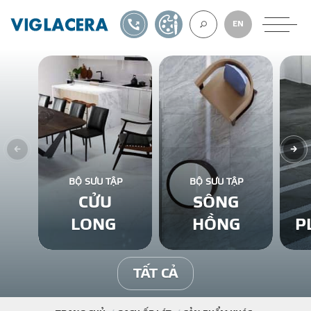
1900561582
TỰ THIẾT KẾ
EN
VỀ CHÚNG TÔ
GẠCH ỐP LÁT
BỘ SƯU TẬP
BỘ SƯU TẬP
CỬU
SÔNG
BÊ TÔNG KHÍ
LONG
HỒNG
P
NGÓI LỢP
TẤT CẢ
XUẤT KHẨU