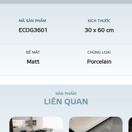
MÃ SẢN PHẨM
KÍCH THƯỚC
ECOG3601
30 x 60 cm
BỀ MẶT
CHỦNG LOẠI
Matt
Porcelain
S
Ả
N
P
H
Ẩ
M
L
I
Ê
N
Q
U
A
N