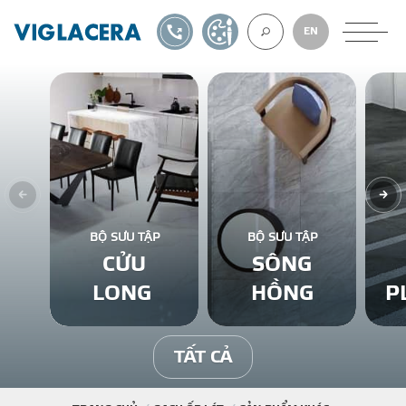
1900561582
TỰ THIẾT KẾ
EN
VỀ CHÚNG TÔ
GẠCH ỐP LÁT
BỘ SƯU TẬP
BỘ SƯU TẬP
CỬU
SÔNG
BÊ TÔNG KHÍ
LONG
HỒNG
P
NGÓI LỢP
TẤT CẢ
XUẤT KHẨU