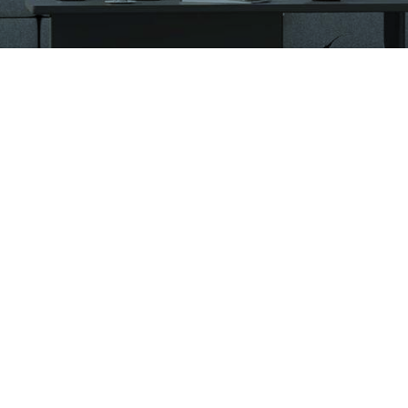
CÔNG TY CỔ PHẦN VIGLACERA TIÊN SƠN
Khu công nghiệp Tiên Sơn, Xã Đại Đồng, Tỉnh Bắc Ninh,
Việt Nam
1900561582