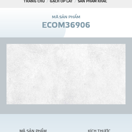
TRANG CHỦ
GẠCH ỐP LÁT
SẢN PHẨM KHÁC
DỰ Á
M
Ã
S
Ả
N
P
H
Ẩ
M
E
C
O
M
3
6
9
0
6
KÊNH PHÂN PHỐ
THƯ VIỆ
TIN SỰ KIỆN
TIN CHUYÊN MÔN
LIÊN HỆ - TƯ VẤ
MÃ SẢN PHẨM
KÍCH THƯỚC