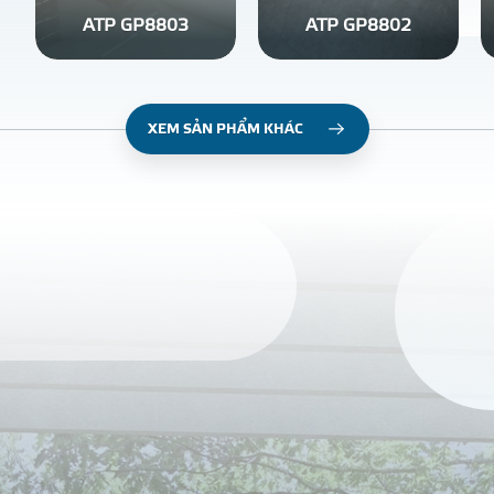
ATP GP8803
ATP GP8802
XEM SẢN PHẨM KHÁC