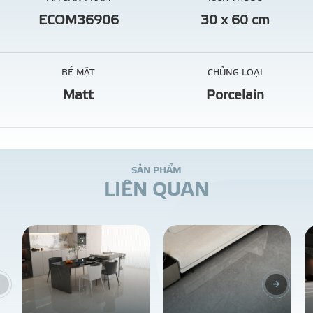
ECOM36906
30 x 60 cm
BỀ MẶT
CHỦNG LOẠI
Matt
Porcelain
S
Ả
N
P
H
Ẩ
M
L
I
Ê
N
Q
U
A
N