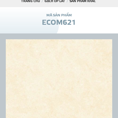
TRANG CHỦ
GẠCH ỐP LÁT
SẢN PHẨM KHÁC
DỰ Á
M
Ã
S
Ả
N
P
H
Ẩ
M
E
C
O
M
6
2
1
KÊNH PHÂN PHỐ
THƯ VIỆ
TIN SỰ KIỆN
TIN CHUYÊN MÔN
LIÊN HỆ - TƯ VẤ