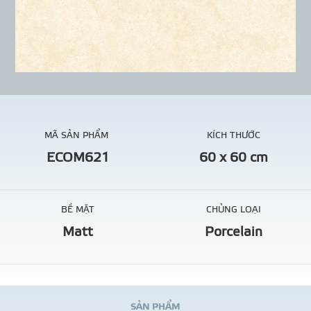
MÃ SẢN PHẨM
KÍCH THƯỚC
ECOM621
60 x 60 cm
BỀ MẶT
CHỦNG LOẠI
Matt
Porcelain
S
Ả
N
P
H
Ẩ
M