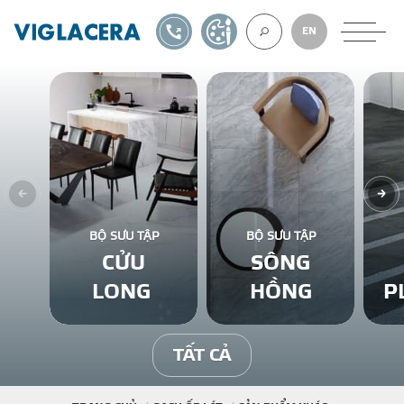
1900561582
TỰ THIẾT KẾ
EN
VỀ CHÚNG TÔ
GẠCH ỐP LÁT
BỘ SƯU TẬP
BỘ SƯU TẬP
CỬU
SÔNG
BÊ TÔNG KHÍ
LONG
HỒNG
P
NGÓI LỢP
TẤT CẢ
XUẤT KHẨU