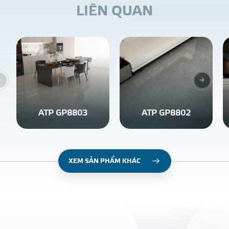
L
I
Ê
N
Q
U
A
N
ATP GP8803
ATP GP8802
XEM SẢN PHẨM KHÁC