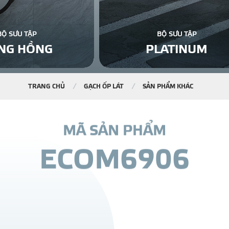
BỘ SƯU TẬP
BỘ SƯU TẬP
NG HỒNG
PLATINUM
TRANG CHỦ
GẠCH ỐP LÁT
SẢN PHẨM KHÁC
M
Ã
S
Ả
N
P
H
Ẩ
M
E
C
O
M
6
9
0
6