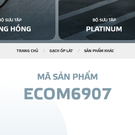
BỘ SƯU TẬP
BỘ SƯU TẬP
NG HỒNG
PLATINUM
TRANG CHỦ
GẠCH ỐP LÁT
SẢN PHẨM KHÁC
M
Ã
S
Ả
N
P
H
Ẩ
M
E
C
O
M
6
9
0
7