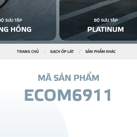
BỘ SƯU TẬP
BỘ SƯU TẬP
NG HỒNG
PLATINUM
TRANG CHỦ
GẠCH ỐP LÁT
SẢN PHẨM KHÁC
M
Ã
S
Ả
N
P
H
Ẩ
M
E
C
O
M
6
9
1
1