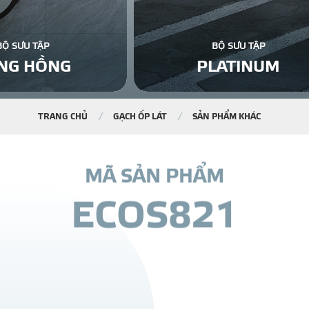
BỘ SƯU TẬP
BỘ SƯU TẬP
NG HỒNG
PLATINUM
TRANG CHỦ
GẠCH ỐP LÁT
SẢN PHẨM KHÁC
M
Ã
S
Ả
N
P
H
Ẩ
M
E
C
O
S
8
2
1