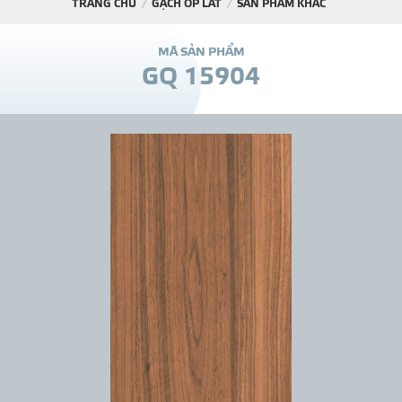
TRANG CHỦ
GẠCH ỐP LÁT
SẢN PHẨM KHÁC
DỰ Á
M
Ã
S
Ả
N
P
H
Ẩ
M
G
Q
1
5
9
0
4
KÊNH PHÂN PHỐ
THƯ VIỆ
TIN SỰ KIỆN
TIN CHUYÊN MÔN
LIÊN HỆ - TƯ VẤ