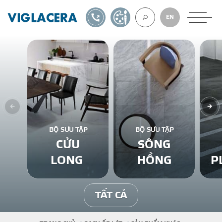
1900561582
TỰ THIẾT KẾ
EN
VỀ CHÚNG TÔ
GẠCH ỐP LÁT
BỘ SƯU TẬP
BỘ SƯU TẬP
CỬU
SÔNG
BÊ TÔNG KHÍ
LONG
HỒNG
P
NGÓI LỢP
TẤT CẢ
XUẤT KHẨU