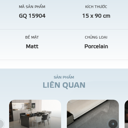
MÃ SẢN PHẨM
KÍCH THƯỚC
GQ 15904
15 x 90 cm
BỀ MẶT
CHỦNG LOẠI
Matt
Porcelain
S
Ả
N
P
H
Ẩ
M
L
I
Ê
N
Q
U
A
N