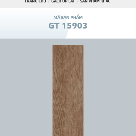
TRANG CHỦ
GẠCH ỐP LÁT
SẢN PHẨM KHÁC
DỰ Á
M
Ã
S
Ả
N
P
H
Ẩ
M
G
T
1
5
9
0
3
KÊNH PHÂN PHỐ
THƯ VIỆ
TIN SỰ KIỆN
TIN CHUYÊN MÔN
LIÊN HỆ - TƯ VẤ