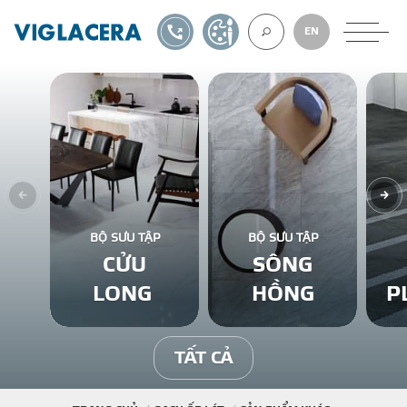
1900561582
TỰ THIẾT KẾ
EN
VỀ CHÚNG TÔ
GẠCH ỐP LÁT
BỘ SƯU TẬP
BỘ SƯU TẬP
CỬU
SÔNG
BÊ TÔNG KHÍ
LONG
HỒNG
P
NGÓI LỢP
TẤT CẢ
XUẤT KHẨU