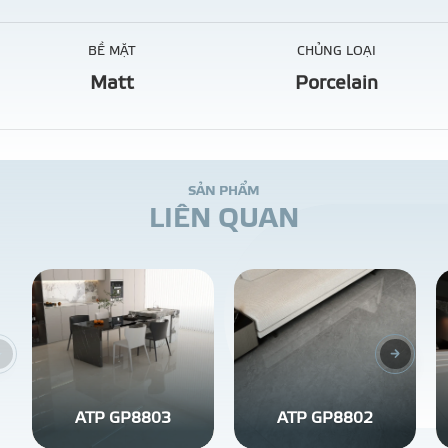
BỀ MẶT
CHỦNG LOẠI
Matt
Porcelain
S
Ả
N
P
H
Ẩ
M
L
I
Ê
N
Q
U
A
N
ATP GP8803
ATP GP8802