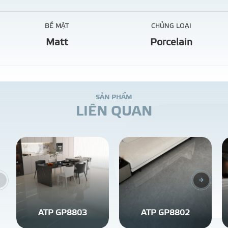
BỀ MẶT
CHỦNG LOẠI
Matt
Porcelain
S
Ả
N
P
H
Ẩ
M
L
I
Ê
N
Q
U
A
N
ATP GP8803
ATP GP8802