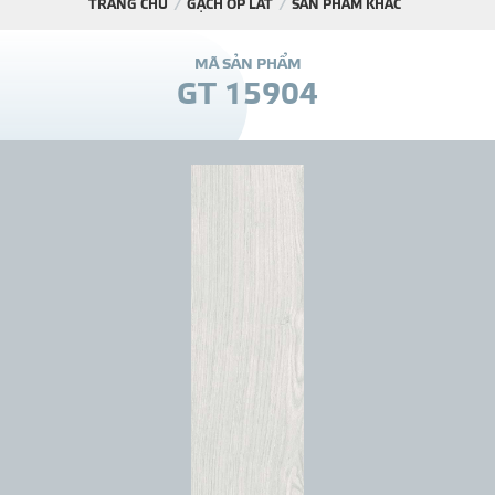
TRANG CHỦ
GẠCH ỐP LÁT
SẢN PHẨM KHÁC
DỰ Á
M
Ã
S
Ả
N
P
H
Ẩ
M
G
T
1
5
9
0
4
KÊNH PHÂN PHỐ
THƯ VIỆ
TIN SỰ KIỆN
TIN CHUYÊN MÔN
LIÊN HỆ - TƯ VẤ