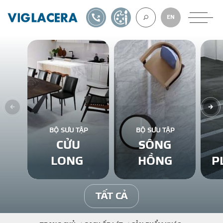
1900561582
TỰ THIẾT KẾ
EN
VỀ CHÚNG TÔ
GẠCH ỐP LÁT
BỘ SƯU TẬP
BỘ SƯU TẬP
CỬU
SÔNG
BÊ TÔNG KHÍ
LONG
HỒNG
P
NGÓI LỢP
TẤT CẢ
XUẤT KHẨU