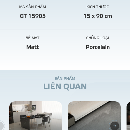
MÃ SẢN PHẨM
KÍCH THƯỚC
GT 15905
15 x 90 cm
BỀ MẶT
CHỦNG LOẠI
Matt
Porcelain
S
Ả
N
P
H
Ẩ
M
L
I
Ê
N
Q
U
A
N