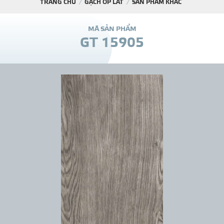
TRANG CHỦ
GẠCH ỐP LÁT
SẢN PHẨM KHÁC
DỰ Á
M
Ã
S
Ả
N
P
H
Ẩ
M
G
T
1
5
9
0
5
KÊNH PHÂN PHỐ
THƯ VIỆ
TIN SỰ KIỆN
TIN CHUYÊN MÔN
LIÊN HỆ - TƯ VẤ