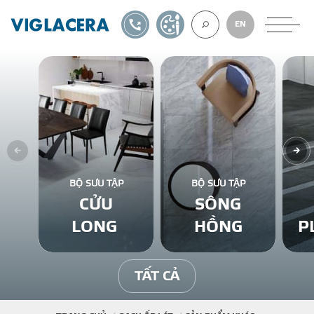
1900561582
TỰ THIẾT KẾ
EN
VỀ CHÚNG TÔ
GẠCH ỐP LÁT
BỘ SƯU TẬP
BỘ SƯU TẬP
CỬU
SÔNG
BÊ TÔNG KHÍ
LONG
HỒNG
P
NGÓI LỢP
TẤT CẢ
XUẤT KHẨU