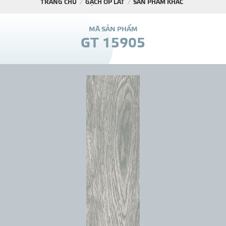
TRANG CHỦ
GẠCH ỐP LÁT
SẢN PHẨM KHÁC
DỰ Á
M
Ã
S
Ả
N
P
H
Ẩ
M
G
T
1
5
9
0
5
KÊNH PHÂN PHỐ
THƯ VIỆ
TIN SỰ KIỆN
TIN CHUYÊN MÔN
LIÊN HỆ - TƯ VẤ