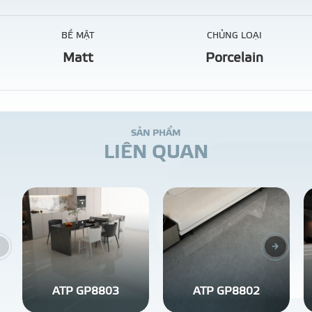
BỀ MẶT
CHỦNG LOẠI
Matt
Porcelain
S
Ả
N
P
H
Ẩ
M
L
I
Ê
N
Q
U
A
N
ATP GP8803
ATP GP8802