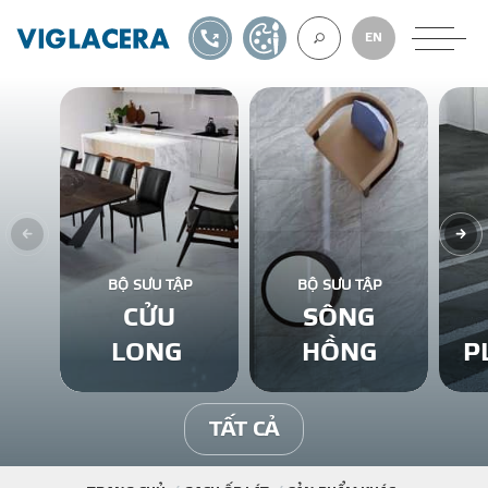
1900561582
TỰ THIẾT KẾ
EN
VỀ CHÚNG TÔ
GẠCH ỐP LÁT
BỘ SƯU TẬP
BỘ SƯU TẬP
CỬU
SÔNG
BÊ TÔNG KHÍ
LONG
HỒNG
P
NGÓI LỢP
TẤT CẢ
XUẤT KHẨU