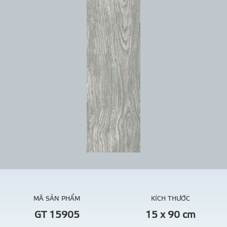
MÃ SẢN PHẨM
KÍCH THƯỚC
GT 15905
15 x 90 cm