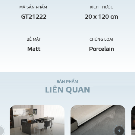
MÃ SẢN PHẨM
KÍCH THƯỚC
GT21222
20 x 120 cm
BỀ MẶT
CHỦNG LOẠI
Matt
Porcelain
S
Ả
N
P
H
Ẩ
M
L
I
Ê
N
Q
U
A
N