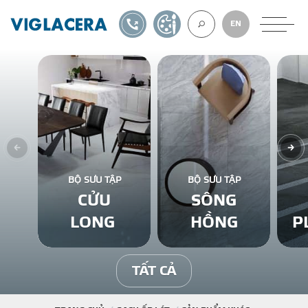
1900561582
TỰ THIẾT KẾ
EN
VỀ CHÚNG TÔ
GẠCH ỐP LÁT
BỘ SƯU TẬP
BỘ SƯU TẬP
CỬU
SÔNG
BÊ TÔNG KHÍ
LONG
HỒNG
P
NGÓI LỢP
TẤT CẢ
XUẤT KHẨU