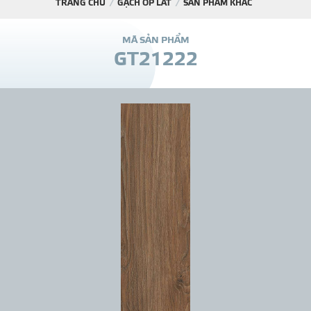
TRANG CHỦ
GẠCH ỐP LÁT
SẢN PHẨM KHÁC
DỰ Á
M
Ã
S
Ả
N
P
H
Ẩ
M
G
T
2
1
2
2
2
KÊNH PHÂN PHỐ
THƯ VIỆ
TIN SỰ KIỆN
TIN CHUYÊN MÔN
LIÊN HỆ - TƯ VẤ